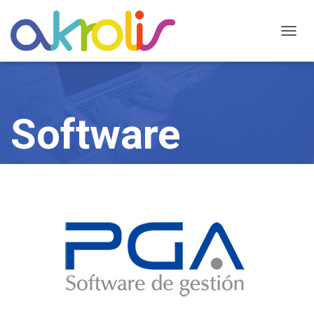
C
A
M
B
I
A
Software
R
M
O
D
O
D
E
N
A
V
E
G
A
C
I